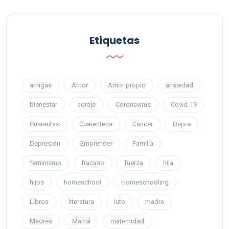
Etiquetas
amigas
Amor
Amor propio
ansiedad
bienestar
coraje
Coronavirus
Covid-19
Cuarentas
Cuarentena
Cáncer
Depre
Depresión
Emprender
Familia
feminismo
fracaso
fuerza
hija
hijos
homeschool
Homeschooling
Libros
literatura
luto
madre
Madres
Mamá
maternidad