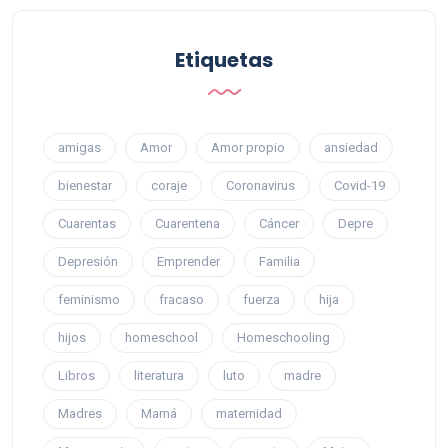
Etiquetas
amigas
Amor
Amor propio
ansiedad
bienestar
coraje
Coronavirus
Covid-19
Cuarentas
Cuarentena
Cáncer
Depre
Depresión
Emprender
Familia
feminismo
fracaso
fuerza
hija
hijos
homeschool
Homeschooling
Libros
literatura
luto
madre
Madres
Mamá
maternidad