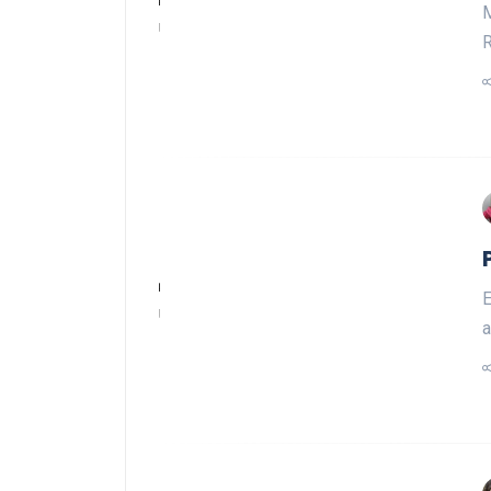
M
R
E
a