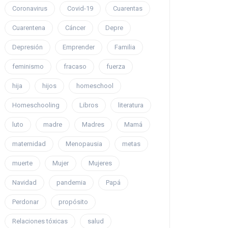
Coronavirus
Covid-19
Cuarentas
Cuarentena
Cáncer
Depre
Depresión
Emprender
Familia
feminismo
fracaso
fuerza
hija
hijos
homeschool
Homeschooling
Libros
literatura
luto
madre
Madres
Mamá
maternidad
Menopausia
metas
muerte
Mujer
Mujeres
Navidad
pandemia
Papá
Perdonar
propósito
Relaciones tóxicas
salud