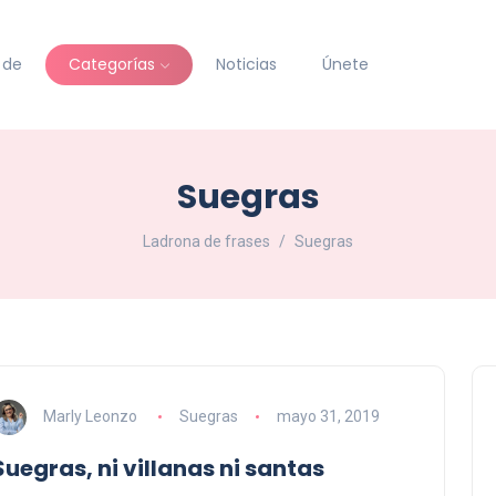
 de
Categorías
Noticias
Únete
Suegras
Ladrona de frases
Suegras
Marly Leonzo
Suegras
mayo 31, 2019
Suegras, ni villanas ni santas