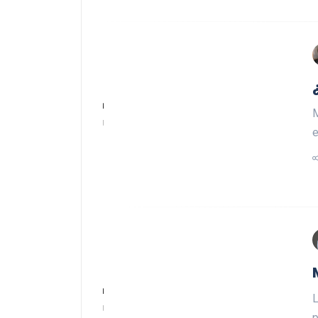
M
e
L
p