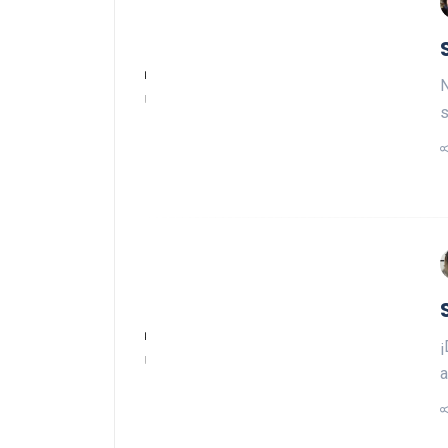
N
s
¡
a