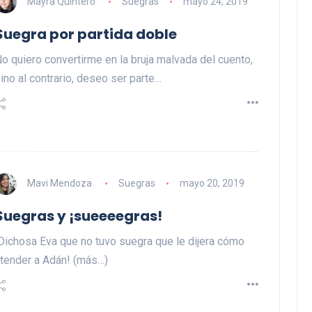
Mayra Quintero
Suegras
mayo 24, 2019
Suegra por partida doble
o quiero convertirme en la bruja malvada del cuento,
ino al contrario, deseo ser parte…
Mavi Mendoza
Suegras
mayo 20, 2019
Suegras y ¡sueeeegras!
Dichosa Eva que no tuvo suegra que le dijera cómo
tender a Adán! (más…)