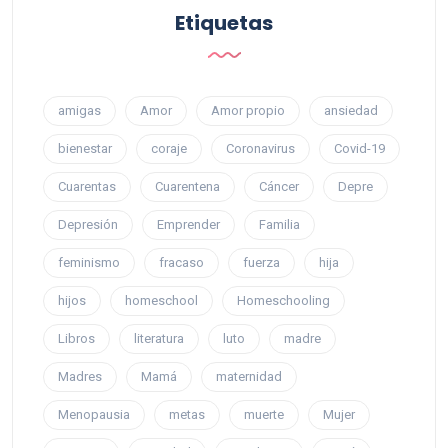
Etiquetas
amigas
Amor
Amor propio
ansiedad
bienestar
coraje
Coronavirus
Covid-19
Cuarentas
Cuarentena
Cáncer
Depre
Depresión
Emprender
Familia
feminismo
fracaso
fuerza
hija
hijos
homeschool
Homeschooling
Libros
literatura
luto
madre
Madres
Mamá
maternidad
Menopausia
metas
muerte
Mujer