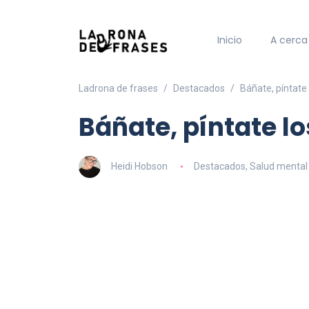
Inicio
A cerca
Ladrona de frases
Destacados
Báñate, píntate 
Báñate, píntate lo
Heidi Hobson
Destacados
,
Salud mental