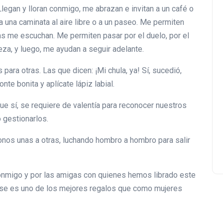
gan y lloran conmigo, me abrazan e invitan a un café o
a una caminata al aire libre o a un paseo. Me permiten
as me escuchan. Me permiten pasar por el duelo, por el
steza, y luego, me ayudan a seguir adelante.
ra otras. Las que dicen: ¡Mi chula, ya! Sí, sucedió,
onte bonita y aplícate lápiz labial.
e sí, se requiere de valentía para reconocer nuestros
 gestionarlos.
os unas a otras, luchando hombro a hombro para salir
conmigo y por las amigas con quienes hemos librado este
a. Ese es uno de los mejores regalos que como mujeres