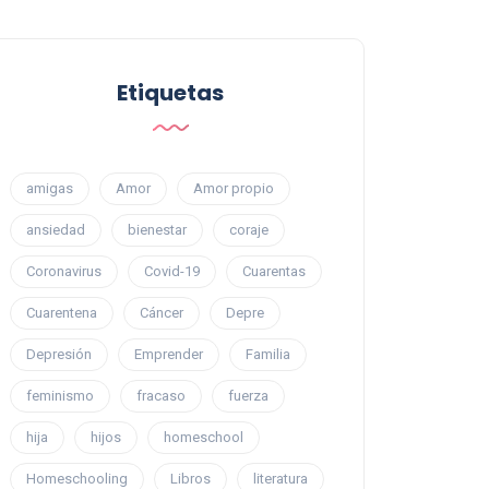
Etiquetas
amigas
Amor
Amor propio
ansiedad
bienestar
coraje
Coronavirus
Covid-19
Cuarentas
Cuarentena
Cáncer
Depre
Depresión
Emprender
Familia
feminismo
fracaso
fuerza
hija
hijos
homeschool
Homeschooling
Libros
literatura