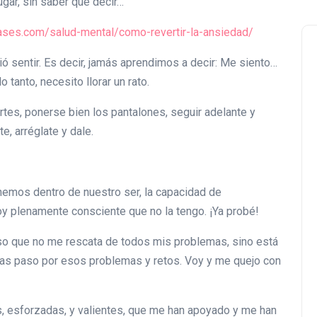
ugar, sin saber qué decir…
rases.com/salud-mental/como-revertir-la-ansiedad/
 sentir. Es decir, jamás aprendimos a decir: Me siento…
o tanto, necesito llorar un rato.
rtes, ponerse bien los pantalones, seguir adelante y
e, arréglate y dale.
enemos dentro de nuestro ser, la capacidad de
oy plenamente consciente que no la tengo. ¡Ya probé!
so que no me rescata de todos mis problemas, sino está
ras paso por esos problemas y retos. Voy y me quejo con
, esforzadas, y valientes, que me han apoyado y me han