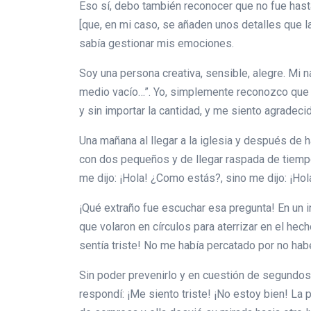
Eso sí, debo también reconocer que no fue hasta 
[que, en mi caso, se añaden unos detalles que l
sabía gestionar mis emociones.
Soy una persona creativa, sensible, alegre. Mi n
medio vacío…”. Yo, simplemente reconozco que t
y sin importar la cantidad, y me siento agradecid
Una mañana al llegar a la iglesia y después de h
con dos pequeños y de llegar raspada de tiempo,
me dijo: ¡Hola! ¿Como estás?, sino me dijo: ¡Ho
¡Qué extraño fue escuchar esa pregunta! En un 
que volaron en círculos para aterrizar en el he
sentía triste! No me había percatado por no ha
Sin poder prevenirlo y en cuestión de segundos
respondí: ¡Me siento triste! ¡No estoy bien! La