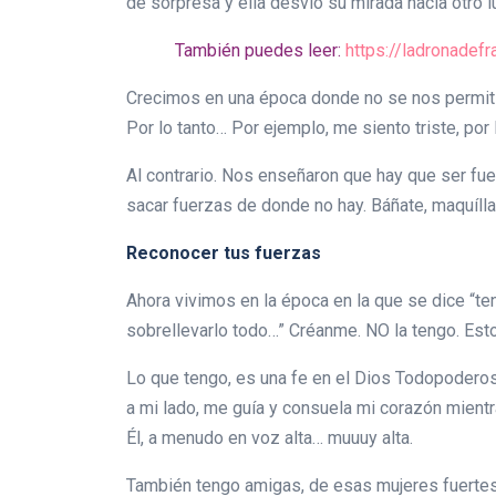
de sorpresa y ella desvió su mirada hacia otro l
También puedes leer:
https://ladronadef
Crecimos en una época donde no se nos permitió
Por lo tanto… Por ejemplo, me siento triste, por l
Al contrario. Nos enseñaron que hay que ser fue
sacar fuerzas de donde no hay. Báñate, maquíllat
Reconocer tus fuerzas
Ahora vivimos en la época en la que se dice “t
sobrellevarlo todo…” Créanme. NO la tengo. Est
Lo que tengo, es una fe en el Dios Todopodero
a mi lado, me guía y consuela mi corazón mient
Él, a menudo en voz alta… muuuy alta.
También tengo amigas, de esas mujeres fuertes