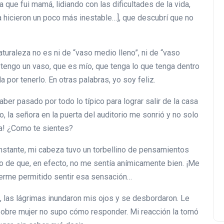
que fui mamá, lidiando con las dificultades de la vida,
a hicieron un poco más inestable…], que descubrí que no
aturaleza no es ni de “vaso medio lleno”, ni de “vaso
engo un vaso, que es mío, que tenga lo que tenga dentro
a por tenerlo. En otras palabras, yo soy feliz.
aber pasado por todo lo típico para lograr salir de la casa
 la señora en la puerta del auditorio me sonrió y no solo
la! ¿Como te sientes?
instante, mi cabeza tuvo un torbellino de pensamientos
cho de que, en efecto, no me sentía anímicamente bien. ¡Me
berme permitido sentir esa sensación…
, las lágrimas inundaron mis ojos y se desbordaron. Le
 pobre mujer no supo cómo responder. Mi reacción la tomó