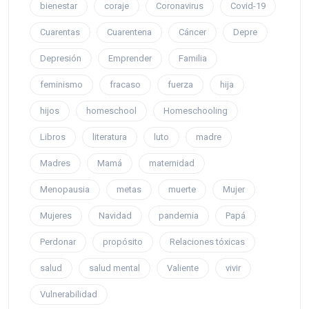
bienestar
coraje
Coronavirus
Covid-19
Cuarentas
Cuarentena
Cáncer
Depre
Depresión
Emprender
Familia
feminismo
fracaso
fuerza
hija
hijos
homeschool
Homeschooling
Libros
literatura
luto
madre
Madres
Mamá
maternidad
Menopausia
metas
muerte
Mujer
Mujeres
Navidad
pandemia
Papá
Perdonar
propósito
Relaciones tóxicas
salud
salud mental
Valiente
vivir
Vulnerabilidad