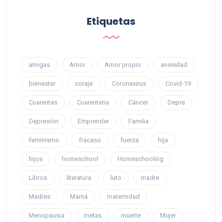
Etiquetas
amigas
Amor
Amor propio
ansiedad
bienestar
coraje
Coronavirus
Covid-19
Cuarentas
Cuarentena
Cáncer
Depre
Depresión
Emprender
Familia
feminismo
fracaso
fuerza
hija
hijos
homeschool
Homeschooling
Libros
literatura
luto
madre
Madres
Mamá
maternidad
Menopausia
metas
muerte
Mujer